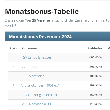
Monatsbonus-Tabelle
Das sind die
Top 25 Vereine
hinsichtlich der Zielerreichung im akt
Verein?
Monatsbonus Dezember 2024
Platz
Klubname
Ziel-Index
M
TSV Landolfshausen
1.
661,40 %
VV Grimma
2.
296,27 %
CKC Morenden
3.
181,07 %
VfB Grötzingen 1904 e.V.
4.
169,53 %
ESV Herrengosserstedt
5.
150,93 %
MSV Normannia 08
6.
119,40 %