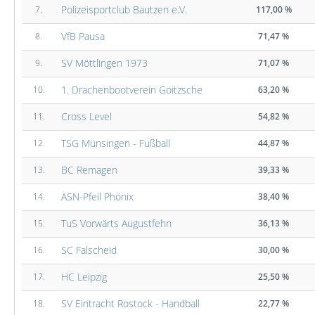
Polizeisportclub Bautzen e.V.
7.
117,00 %
VfB Pausa
8.
71,47 %
SV Möttlingen 1973
9.
71,07 %
1. Drachenbootverein Goitzsche
10.
63,20 %
Cross Level
11.
54,82 %
TSG Münsingen - Fußball
12.
44,87 %
BC Remagen
13.
39,33 %
ASN-Pfeil Phönix
14.
38,40 %
TuS Vorwärts Augustfehn
15.
36,13 %
SC Falscheid
16.
30,00 %
HC Leipzig
17.
25,50 %
SV Eintracht Rostock - Handball
18.
22,77 %