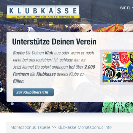
WIE FU
1
2
3
Monatsbonus-Tabelle
>>
Klubkasse-Monatsbonus Info