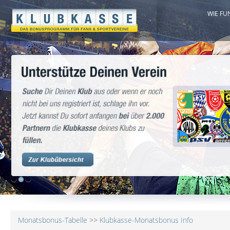
WIE FU
1
2
3
Monatsbonus-Tabelle
>>
Klubkasse-Monatsbonus Info