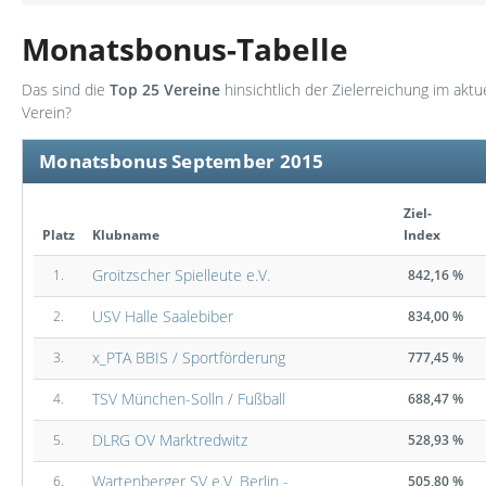
Monatsbonus-Tabelle
Das sind die
Top 25 Vereine
hinsichtlich der Zielerreichung im akt
Verein?
Monatsbonus September 2015
Ziel-
Platz
Klubname
Index
Groitzscher Spielleute e.V.
1.
842,16 %
USV Halle Saalebiber
2.
834,00 %
x_PTA BBIS / Sportförderung
3.
777,45 %
TSV München-Solln / Fußball
4.
688,47 %
DLRG OV Marktredwitz
5.
528,93 %
Wartenberger SV e.V. Berlin -
6.
505,80 %