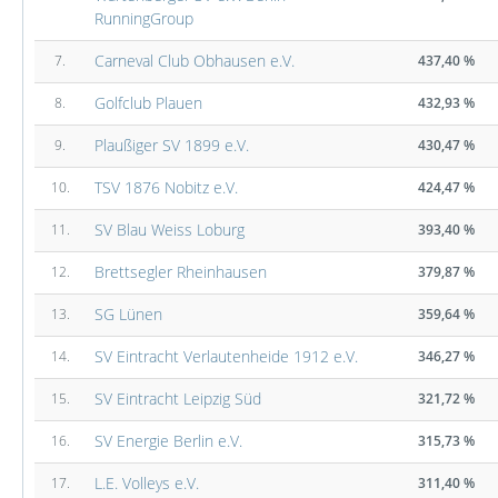
RunningGroup
Carneval Club Obhausen e.V.
7.
437,40 %
Golfclub Plauen
8.
432,93 %
Plaußiger SV 1899 e.V.
9.
430,47 %
TSV 1876 Nobitz e.V.
10.
424,47 %
SV Blau Weiss Loburg
11.
393,40 %
Brettsegler Rheinhausen
12.
379,87 %
SG Lünen
13.
359,64 %
SV Eintracht Verlautenheide 1912 e.V.
14.
346,27 %
SV Eintracht Leipzig Süd
15.
321,72 %
SV Energie Berlin e.V.
16.
315,73 %
L.E. Volleys e.V.
17.
311,40 %