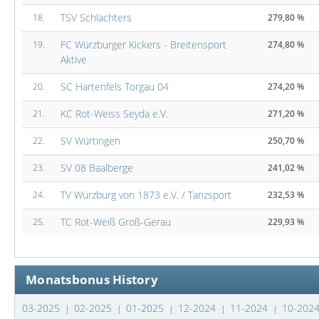
TSV Schlachters
18.
279,80 %
FC Würzburger Kickers - Breitensport
19.
274,80 %
Aktive
SC Hartenfels Torgau 04
20.
274,20 %
KC Rot-Weiss Seyda e.V.
21.
271,20 %
SV Würtingen
22.
250,70 %
SV 08 Baalberge
23.
241,02 %
TV Würzburg von 1873 e.V. / Tanzsport
24.
232,53 %
TC Rot-Weiß Groß-Gerau
25.
229,93 %
Monatsbonus History
03-2025
02-2025
01-2025
12-2024
11-2024
10-202
|
|
|
|
|