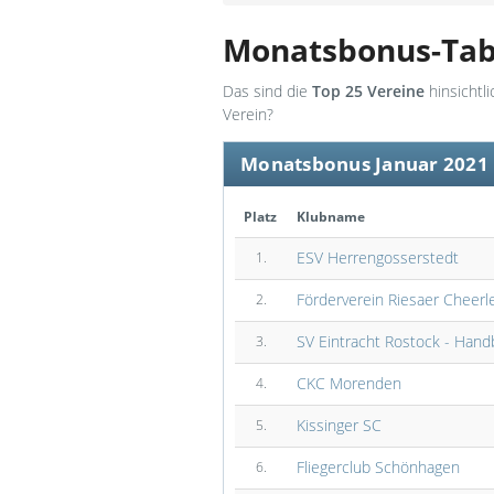
Monatsbonus-Tab
Das sind die
Top 25 Vereine
hinsichtl
Verein?
Monatsbonus Januar 2021
Platz
Klubname
ESV Herrengosserstedt
1.
Förderverein Riesaer Cheerl
2.
SV Eintracht Rostock - Handb
3.
CKC Morenden
4.
Kissinger SC
5.
Fliegerclub Schönhagen
6.