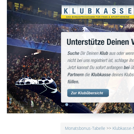
1
2
3
Monatsbonus-Tabelle
>>
Klubkasse-