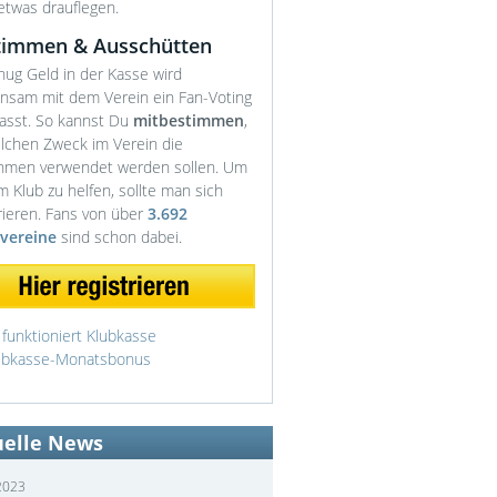
etwas drauflegen.
timmen & Ausschütten
nug Geld in der Kasse wird
nsam mit dem Verein ein Fan-Voting
lasst. So kannst Du
mitbestimmen
,
elchen Zweck im Verein die
hmen verwendet werden sollen. Um
 Klub zu helfen, sollte man sich
rieren. Fans von über
3.692
vereine
sind schon dabei.
 funktioniert Klubkasse
ubkasse-Monatsbonus
uelle News
2023