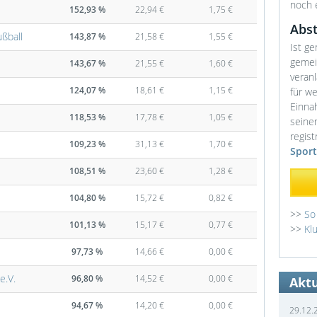
noch 
152,93 %
22,94 €
1,75 €
Abs
ßball
143,87 %
21,58 €
1,55 €
Ist ge
gemei
143,67 %
21,55 €
1,60 €
veran
124,07 %
18,61 €
1,15 €
für w
Einna
118,53 %
17,78 €
1,05 €
seinem
regist
109,23 %
31,13 €
1,70 €
Sport
108,51 %
23,60 €
1,28 €
104,80 %
15,72 €
0,82 €
>>
So
101,13 %
15,17 €
0,77 €
>>
Kl
97,73 %
14,66 €
0,00 €
e.V.
96,80 %
14,52 €
0,00 €
Akt
94,67 %
14,20 €
0,00 €
29.12.