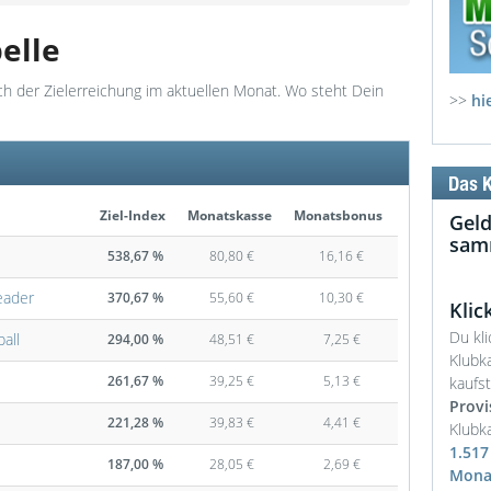
elle
ich der Zielerreichung im aktuellen Monat. Wo steht Dein
>>
hi
Ziel-Index
Monatskasse
Monatsbonus
Geld
samm
538,67 %
80,80 €
16,16 €
eader
370,67 %
55,60 €
10,30 €
Klic
Du kl
all
294,00 %
48,51 €
7,25 €
Klubk
261,67 %
39,25 €
5,13 €
kaufs
Provi
221,28 %
39,83 €
4,41 €
Klubka
1.517
187,00 %
28,05 €
2,69 €
Mona