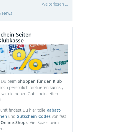
Weiterlesen …
le News
chein-Seiten
Klubkasse
 Du beim
Shoppen für den Klub
och persönlich profitieren kannst,
 wir die neuen Gutscheinseiten
t.
unft findest Du hier tolle
Rabatt-
onen
und
Gutschein-Codes
von fast
 Online-Shops
. Viel Spass beim
rn.