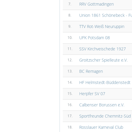
RRV Gottmadingen
7.
Union 1861 Schönebeck - Fu
8.
TTV Rot-Weiß Neuruppin
9.
UFK Potsdam 08
10.
SSV Kirchveischede 1927
11.
Groitzscher Spielleute e.V.
12.
BC Remagen
13.
HF Helmstedt-Büddenstedt
14.
Herpfer SV 07
15.
Calbenser Borussen e.V.
16.
Sportfreunde Chemnitz-Süd 
17.
Rosslauer Karneval Club
18.