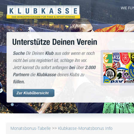
WIE FU
1
2
3
Monatsbonus-Tabelle
>>
Klubkasse-Monatsbonus Info