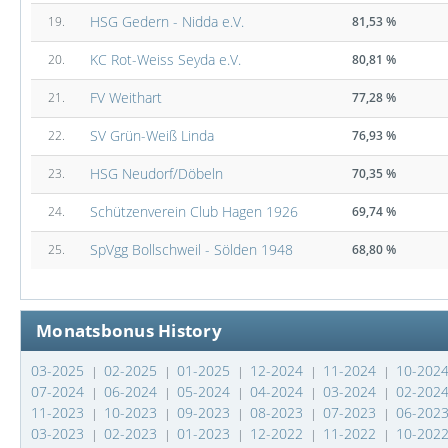
HSG Gedern - Nidda e.V.
19.
81,53 %
KC Rot-Weiss Seyda e.V.
20.
80,81 %
FV Weithart
21.
77,28 %
SV Grün-Weiß Linda
22.
76,93 %
HSG Neudorf/Döbeln
23.
70,35 %
Schützenverein Club Hagen 1926
24.
69,74 %
SpVgg Bollschweil - Sölden 1948
25.
68,80 %
Monatsbonus History
03-2025
02-2025
01-2025
12-2024
11-2024
10-202
|
|
|
|
|
07-2024
06-2024
05-2024
04-2024
03-2024
02-202
|
|
|
|
|
11-2023
10-2023
09-2023
08-2023
07-2023
06-202
|
|
|
|
|
03-2023
02-2023
01-2023
12-2022
11-2022
10-202
|
|
|
|
|