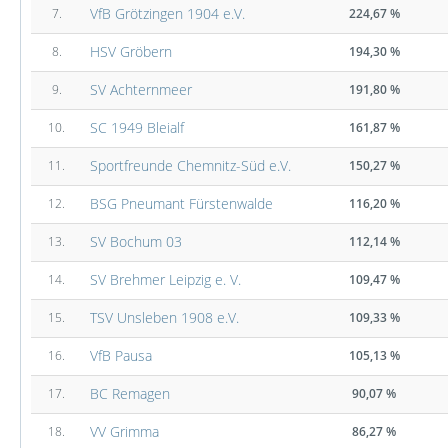
VfB Grötzingen 1904 e.V.
7.
224,67 %
HSV Gröbern
8.
194,30 %
SV Achternmeer
9.
191,80 %
SC 1949 Bleialf
10.
161,87 %
Sportfreunde Chemnitz-Süd e.V.
11.
150,27 %
BSG Pneumant Fürstenwalde
12.
116,20 %
SV Bochum 03
13.
112,14 %
SV Brehmer Leipzig e. V.
14.
109,47 %
TSV Unsleben 1908 e.V.
15.
109,33 %
VfB Pausa
16.
105,13 %
BC Remagen
17.
90,07 %
VV Grimma
18.
86,27 %