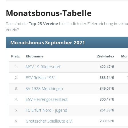
Monatsbonus-Tabelle
Das sind die
Top 25 Vereine
hinsichtlich der Zielerreichung im akt
Verein?
Monatsbonus September 2021
Platz
Klubname
Ziel-Index
Mon
MSV 19 Rüdersdorf
1.
422,47 %
ESV Roßlau 1951
2.
383,54 %
SV 1928 Merchingen
3.
349,07 %
ESV Herrengosserstedt
4.
300,47 %
FC Erfurt Nord - Jugend
5.
251,33 %
Groitzscher Spielleute e.V.
6.
233,09 %