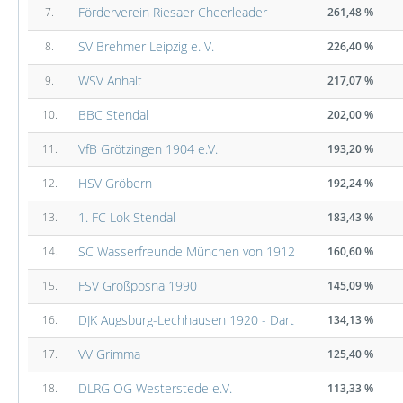
Förderverein Riesaer Cheerleader
7.
261,48 %
SV Brehmer Leipzig e. V.
8.
226,40 %
WSV Anhalt
9.
217,07 %
BBC Stendal
10.
202,00 %
VfB Grötzingen 1904 e.V.
11.
193,20 %
HSV Gröbern
12.
192,24 %
1. FC Lok Stendal
13.
183,43 %
SC Wasserfreunde München von 1912
14.
160,60 %
FSV Großpösna 1990
15.
145,09 %
DJK Augsburg-Lechhausen 1920 - Dart
16.
134,13 %
VV Grimma
17.
125,40 %
DLRG OG Westerstede e.V.
18.
113,33 %