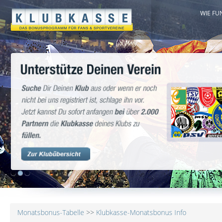
WIE FU
1
2
3
Monatsbonus-Tabelle
>>
Klubkasse-Monatsbonus Info