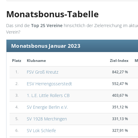
Monatsbonus-Tabelle
Das sind die
Top 25 Vereine
hinsichtlich der Zielerreichung im akt
Verein?
Monatsbonus Januar 2023
Platz
Klubname
Ziel-Index
M
FSV Groß Kreutz
1.
842,27 %
ESV Herrengosserstedt
2.
552,47 %
1. L.E. Little Rollers CB
3.
403,67 %
SV Energie Berlin e.V.
4.
351,12 %
SV 1928 Merchingen
5.
331,13 %
SV Lok Schleife
6.
327,91 %