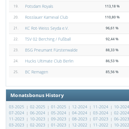
Potsdam Royals
19.
113,18 %
Rosslauer Karneval Club
20.
110,80 %
KC Rot-Weiss Seyda e.V.
21.
96,61 %
TSV 02 Berching / Fußball
22.
92,44 %
BSG Pneumant Fürstenwalde
23.
88,33 %
Hucks Ultimate Club Berlin
24.
86,53 %
BC Remagen
25.
85,56 %
Monatsbonus History
03-2025
02-2025
01-2025
12-2024
11-2024
10-202
|
|
|
|
|
07-2024
06-2024
05-2024
04-2024
03-2024
02-202
|
|
|
|
|
11-2023
10-2023
09-2023
08-2023
07-2023
06-202
|
|
|
|
|
03-2023
02-2023
01-2023
12-2022
11-2022
10-202
|
|
|
|
|