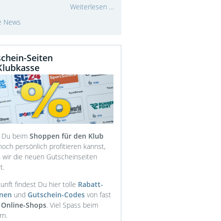
Weiterlesen …
le News
chein-Seiten
Klubkasse
 Du beim
Shoppen für den Klub
och persönlich profitieren kannst,
 wir die neuen Gutscheinseiten
t.
unft findest Du hier tolle
Rabatt-
onen
und
Gutschein-Codes
von fast
 Online-Shops
. Viel Spass beim
rn.