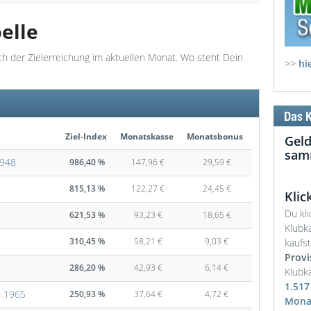
elle
ich der Zielerreichung im aktuellen Monat. Wo steht Dein
>>
hi
Ziel-Index
Monatskasse
Monatsbonus
Geld
samm
1948
986,40 %
147,96 €
29,59 €
815,13 %
122,27 €
24,45 €
Klic
Du kl
621,53 %
93,23 €
18,65 €
Klubk
310,45 %
58,21 €
9,03 €
kaufs
Provi
286,20 %
42,93 €
6,14 €
Klubka
1.517
n 1965
250,93 %
37,64 €
4,72 €
Mona