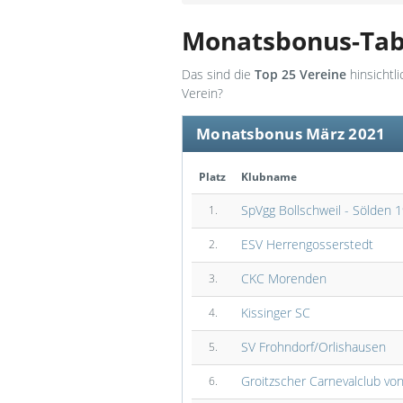
Monatsbonus-Tab
Das sind die
Top 25 Vereine
hinsichtl
Verein?
Monatsbonus März 2021
Platz
Klubname
SpVgg Bollschweil - Sölden 
1.
ESV Herrengosserstedt
2.
CKC Morenden
3.
Kissinger SC
4.
SV Frohndorf/Orlishausen
5.
Groitzscher Carnevalclub vo
6.