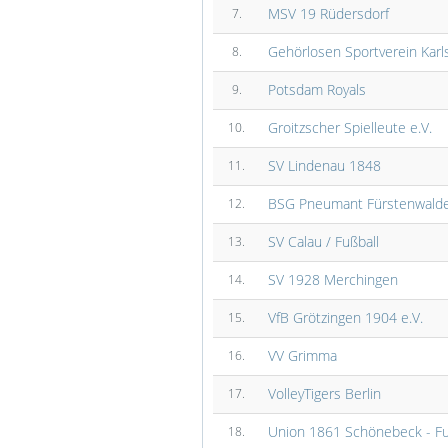
MSV 19 Rüdersdorf
7.
Gehörlosen Sportverein Kar
8.
Potsdam Royals
9.
Groitzscher Spielleute e.V.
10.
SV Lindenau 1848
11.
BSG Pneumant Fürstenwald
12.
SV Calau / Fußball
13.
SV 1928 Merchingen
14.
VfB Grötzingen 1904 e.V.
15.
VV Grimma
16.
VolleyTigers Berlin
17.
Union 1861 Schönebeck - Fu
18.