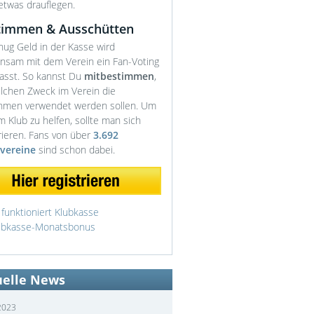
etwas drauflegen.
timmen & Ausschütten
nug Geld in der Kasse wird
nsam mit dem Verein ein Fan-Voting
lasst. So kannst Du
mitbestimmen
,
elchen Zweck im Verein die
hmen verwendet werden sollen. Um
 Klub zu helfen, sollte man sich
rieren. Fans von über
3.692
vereine
sind schon dabei.
 funktioniert Klubkasse
ubkasse-Monatsbonus
uelle News
2023