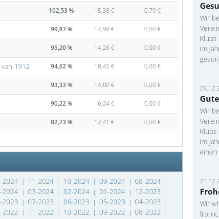
Gesu
102,53 %
15,38 €
0,79 €
Wir be
Verei
99,87 %
14,98 €
0,00 €
Klubs
95,20 %
14,28 €
0,00 €
im Jah
gesund
 von 1912
94,62 %
18,45 €
0,00 €
93,33 %
14,00 €
0,00 €
29.12.
Gute
90,22 %
16,24 €
0,00 €
Wir be
Verei
82,73 %
12,41 €
0,00 €
Klubs
im Ja
einen 
2-2024
11-2024
10-2024
09-2024
08-2024
21.12.
|
|
|
|
|
Froh
4-2024
03-2024
02-2024
01-2024
12-2023
|
|
|
|
|
8-2023
07-2023
06-2023
05-2023
04-2023
|
|
|
|
|
Wir w
2-2022
11-2022
10-2022
09-2022
08-2022
|
|
|
|
|
fröhli