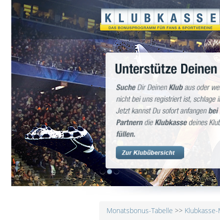
1
2
3
Monatsbonus-Tabelle
>>
Klubkasse-