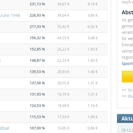
noch 
231,13 %
34,67 €
4,10 €
Abs
lsruhe 1948
226,93 %
34,04 €
3,86 €
Ist ge
gemei
217,33 %
55,42 €
6,02 €
veran
156,32 %
44,55 €
3,48 €
für w
Einna
152,85 %
25,22 €
1,93 €
seinem
regist
e
148,87 %
22,33 €
1,66 €
Sport
139,53 %
20,93 €
1,46 €
137,00 %
20,55 €
1,41 €
>>
So
131,93 %
19,79 €
1,31 €
>>
Kl
124,53 %
18,68 €
1,16 €
115,53 %
17,33 €
1,00 €
Akt
ßball
107,00 %
16,05 €
0,86 €
29.12.