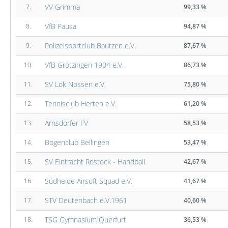
VV Grimma
7.
99,33 %
VfB Pausa
8.
94,87 %
Polizeisportclub Bautzen e.V.
9.
87,67 %
VfB Grötzingen 1904 e.V.
10.
86,73 %
SV Lok Nossen e.V.
11.
75,80 %
Tennisclub Herten e.V.
12.
61,20 %
Arnsdorfer FV
13.
58,53 %
Bogenclub Bellingen
14.
53,47 %
SV Eintracht Rostock - Handball
15.
42,67 %
Südheide Airsoft Squad e.V.
16.
41,67 %
STV Deutenbach e.V.1961
17.
40,60 %
TSG Gymnasium Querfurt
18.
36,53 %