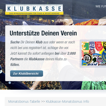
WIE FU
1
2
3
Monatsbonus-Tabelle
>>
Klubkasse-Monatsbonus Info