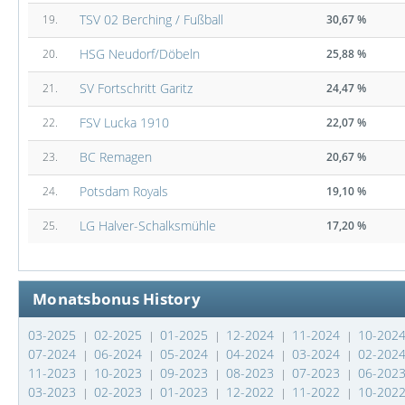
TSV 02 Berching / Fußball
19.
30,67 %
HSG Neudorf/Döbeln
20.
25,88 %
SV Fortschritt Garitz
21.
24,47 %
FSV Lucka 1910
22.
22,07 %
BC Remagen
23.
20,67 %
Potsdam Royals
24.
19,10 %
LG Halver-Schalksmühle
25.
17,20 %
Monatsbonus History
03-2025
02-2025
01-2025
12-2024
11-2024
10-202
|
|
|
|
|
07-2024
06-2024
05-2024
04-2024
03-2024
02-202
|
|
|
|
|
11-2023
10-2023
09-2023
08-2023
07-2023
06-202
|
|
|
|
|
03-2023
02-2023
01-2023
12-2022
11-2022
10-202
|
|
|
|
|