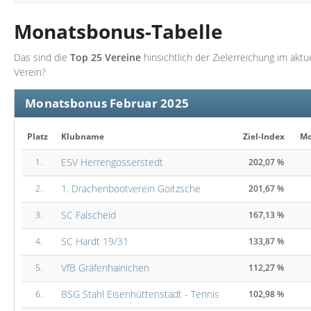
Monatsbonus-Tabelle
Das sind die
Top 25 Vereine
hinsichtlich der Zielerreichung im akt
Verein?
Monatsbonus Februar 2025
Platz
Klubname
Ziel-Index
Mo
ESV Herrengosserstedt
1.
202,07 %
1. Drachenbootverein Goitzsche
2.
201,67 %
SC Falscheid
3.
167,13 %
SC Hardt 19/31
4.
133,87 %
VfB Gräfenhainichen
5.
112,27 %
BSG Stahl Eisenhüttenstadt - Tennis
6.
102,98 %