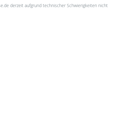
sse.de derzeit aufgrund technischer Schwierigkeiten nicht
Geld
samm
Klic
Du kl
Klubk
kaufs
Provi
Klubka
1.517
Mona
noch 
Abs
Ist ge
gemei
veran
für w