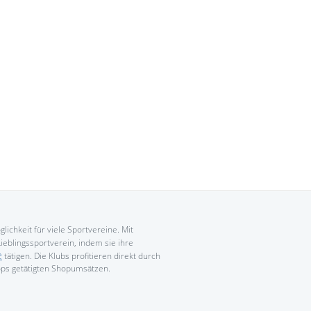
hmen verwendet werden sollen. Um
 Klub zu helfen, sollte man sich
rieren. Fans von über
3.692
vereine
sind schon dabei.
 funktioniert Klubkasse
ubkasse-Monatsbonus
ichkeit für viele Sportvereine. Mit
ieblingssportverein, indem sie ihre
e
tätigen. Die Klubs profitieren direkt durch
ops getätigten Shopumsätzen.