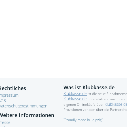
Einna
seinem
regist
Sport
>>
So
>>
Kl
Was ist Klubkasse.de
Rechtliches
Klubkasse.de
ist die neue Einnahmemögl
Impressum
Klubkasse.de
unterstützen Fans ihren L
AGB
Klubkasse.d
eigenen Onlinekäufe über
Datenschutzbestimmungen
Provisionen von den über die Partnersh
Weitere Informationen
"Proudly made in Leipzig"
Presse