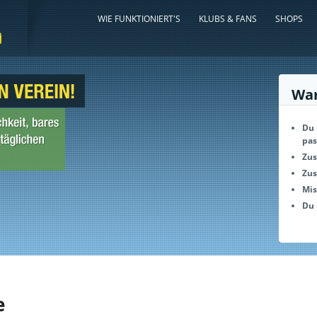
WIE FUNKTIONIERT'S
KLUBS & FANS
SHOPS
War
Du 
pas
Zus
Zus
Mis
Du 
e