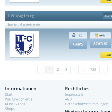
1. FC Magdeburg
Sportart: Gesamtverein
152
<
1
2
3
4
...
728
>
Informationen
Rechtliches
Start
Impressum
Wie funktioniert's
AGB
Klubs & Fans
Datenschutzbestimmungen
Shops
Weitere Informatione