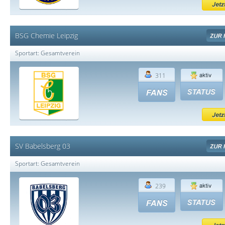
BSG Chemie Leipzig
Sportart: Gesamtverein
311
SV Babelsberg 03
Sportart: Gesamtverein
239