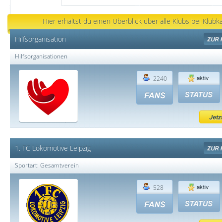
Hier erhältst du einen Überblick über alle Klubs bei Klubk
Hilfsorganisation
Hilfsorganisationen
2240
1. FC Lokomotive Leipzig
Sportart: Gesamtverein
528