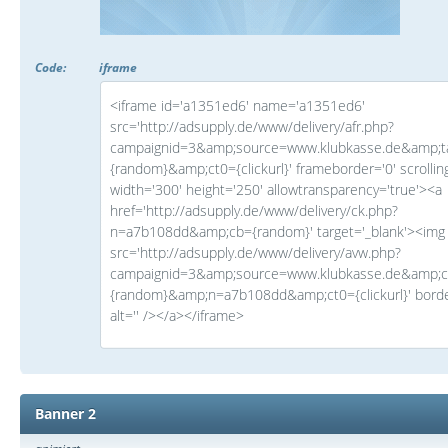
Code:
iframe
<iframe id='a1351ed6' name='a1351ed6'
src='http://adsupply.de/www/delivery/afr.php?
campaignid=3&amp;source=www.klubkasse.de&amp;t
{random}&amp;ct0={clickurl}' frameborder='0' scrollin
width='300' height='250' allowtransparency='true'><a
href='http://adsupply.de/www/delivery/ck.php?
n=a7b108dd&amp;cb={random}' target='_blank'><img
src='http://adsupply.de/www/delivery/avw.php?
campaignid=3&amp;source=www.klubkasse.de&amp;
{random}&amp;n=a7b108dd&amp;ct0={clickurl}' borde
alt='' /></a></iframe>
Banner 2