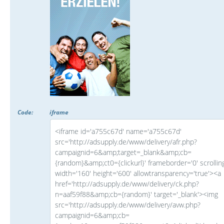
Code:
iframe
<iframe id='a755c67d' name='a755c67d'
src='http://adsupply.de/www/delivery/afr.php?
campaignid=6&amp;target=_blank&amp;cb=
{random}&amp;ct0={clickurl}' frameborder='0' scrollin
width='160' height='600' allowtransparency='true'><a
href='http://adsupply.de/www/delivery/ck.php?
n=aaf59f88&amp;cb={random}' target='_blank'><img
src='http://adsupply.de/www/delivery/avw.php?
campaignid=6&amp;cb=