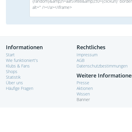
{random}&amp;n=aaf59f88&amp;ct0={clickurl}' border
alt='' /></a></iframe>
Informationen
Rechtliches
Start
Impressum
Wie funktioniert's
AGB
Klubs & Fans
Datenschutzbestimmungen
Shops
Weitere Informatione
Statistik
Über uns
Presse
Häufige Fragen
Aktionen
Wissen
Banner