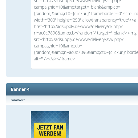
src='http://adsupply.de/www/delivery/afr.php?
campaignid=10&amp;target=_blank&amp;cb=
{random}&amp;ct0={clickurl}' frameborder='0' scrollin
width='300' height='250' allowtransparency='true'><a
href='http://adsupply.de/www/delivery/ck.php?
n=ac0c7896&amp;cb={random}' target='_blank'><img
src='http://adsupply.de/www/delivery/avw.php?
campaignid=10&amp;cb=
{random}&amp;n=ac0c7896&amp;ct0={clickurl}' borde
alt='' /></a></iframe>
Banner 4
animiert