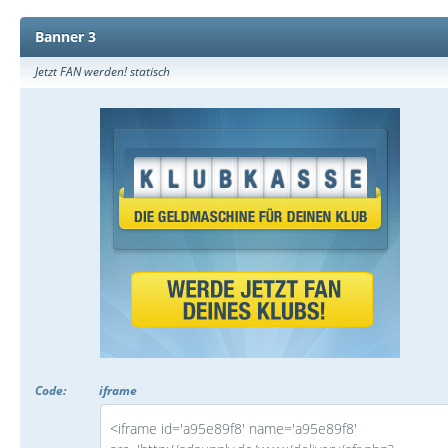
Banner 3
Jetzt FAN werden! statisch
Code:
iframe
<iframe id='a95e89f8' name='a95e89f8'