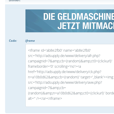
animiert
Code:
iframe
<iframe id='ab8e2fb0' name='ab8e2fb0'
src='http://adsupply.de/www/delivery/afr.php?
campaignid=7&amp;cb={random}&amp;ct0={clickurl}'
frameborder='0' scrolling='no'><a
href='http://adsupply.de/www/delivery/ck.php?
n=a10b0d62&amp;cb={random}' target='_blank'><img
src='http://adsupply.de/www/delivery/avw.php?
campaignid=7&amp;cb=
{random}&amp;n=a10b0d62&amp;ct0={clickurl}' borde
alt='' /></a></iframe>