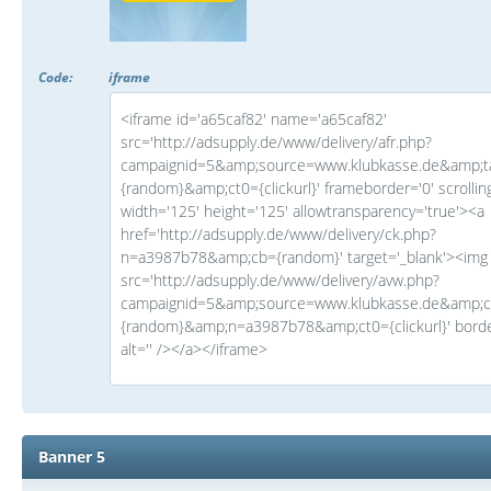
Code:
iframe
<iframe id='a65caf82' name='a65caf82'
src='http://adsupply.de/www/delivery/afr.php?
campaignid=5&amp;source=www.klubkasse.de&amp;t
{random}&amp;ct0={clickurl}' frameborder='0' scrollin
width='125' height='125' allowtransparency='true'><a
href='http://adsupply.de/www/delivery/ck.php?
n=a3987b78&amp;cb={random}' target='_blank'><img
src='http://adsupply.de/www/delivery/avw.php?
campaignid=5&amp;source=www.klubkasse.de&amp;
{random}&amp;n=a3987b78&amp;ct0={clickurl}' borde
alt='' /></a></iframe>
Banner 5