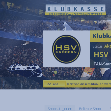
Klubk
Akt
Status:
HSV
FAN-Star
22 Fans
Jetzt von diesem Klub Fan wer
Shopkategorien
Beliebte Shops