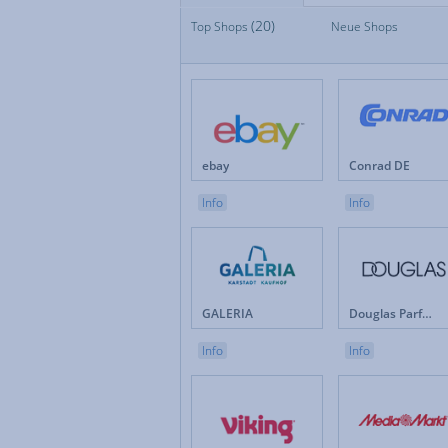
(20)
Top Shops
Top Shops
Neue Shops
Fan
Neue Shops
Fes
Apotheken
Fot
Auto & Motorrad
Ge
Baby & Kinder
Ges
Blumen
Hau
Brillen & Kontaktlinsen
Int
ebay
Conrad DE
Bücher & Zeitschriften
Kun
Büro & Betrieb
Leb
Info
Info
Computer & Software
Lot
Drogerie & Pflege
Ma
Elektronik & Haushaltgeräte
Mö
Energieversorger
Mob
Erotik
Mod
GALERIA
Douglas Parfümerie DE
Versicherungen & Finanzen
Weihnachten
Info
Info