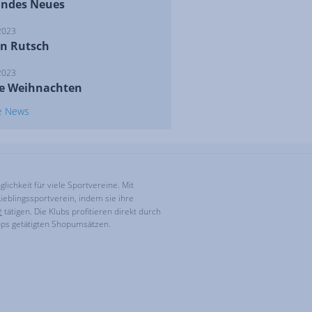
ndes Neues
2023
n Rutsch
2023
e Weihnachten
le News
ichkeit für viele Sportvereine. Mit
ieblingssportverein, indem sie ihre
e
tätigen. Die Klubs profitieren direkt durch
ops getätigten Shopumsätzen.