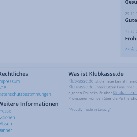
Gesu
29.12.
Gute
21.12.
Froh
>> Al
Rechtliches
Was ist Klubkasse.de
Klubkasse.de
Impressum
ist die neue Einnahmemögl
Klubkasse.de
unterstützen Fans ihren L
AGB
Klubkasse.d
eigenen Onlinekäufe über
Datenschutzbestimmungen
Provisionen von den über die Partnersh
Weitere Informationen
"Proudly made in Leipzig"
Presse
Aktionen
Wissen
Banner