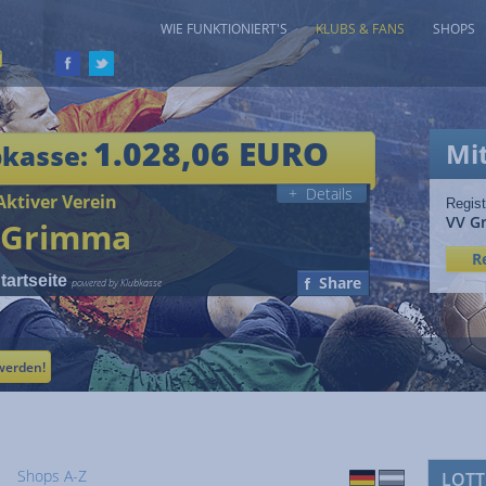
WIE FUNKTIONIERT'S
KLUBS & FANS
SHOPS
1.028,06 EURO
Mi
bkasse:
+ Details
ktiver Verein
Regist
VV G
 Grimma
R
artseite
Share
powered by Klubkasse
werden!
Shops A-Z
LOTT