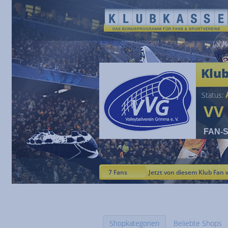
Klu
A
Status:
VV
FAN-St
7 Fans
Jetzt von diesem Klub Fan 
Shopkategorien
Beliebte Shops