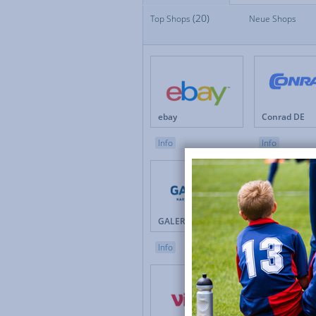
(20)
Top Shops
Top Shops
Neue Shops
Neue Shops
Apotheken
Auto & Motorrad
Baby & Kinder
Blumen
Brillen & Kontaktlinsen
ebay
Conrad DE
Bücher & Zeitschriften
Büro & Betrieb
Info
Info
Computer & Software
Drogerie & Pflege
Elektronik & Haushaltgeräte
Energieversorger
Erotik
GALERIA
Douglas 
Versicherungen & Finanzen
Weihnachten
Info
Info