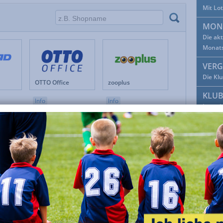
Mit Lo
Fanshops
Musik & Film
Festivitäten
Mutter- & Vatertag
MON
Foto
Oktoberfest
Die ak
Geschenke
Preisvergleiche
Monat
Gesundheit
Reisen & Tickets
VERG
Haus & Garten
Schule & Bildung
Internetservices
Shopping Clubs & Deals
Die Kl
OTTO Office
zooplus
Kunst & Kultur
Shopping- & Versandhäuser
KLU
Lebensmittel
Sonstiges
Info
Info
Löse d
Lotto & Sportwetten
Spiele
Markenshops
Sport & Fitness
FAC
Möbel & Wohnen
Tiere
Facebo
Mobilfunk & Telefon
TV & Video
Mode & Accessoires
Uhren & Schmuck
ADD
Parfümerie DE
Lieferando DE
SATURN
Keinen
Info
Info