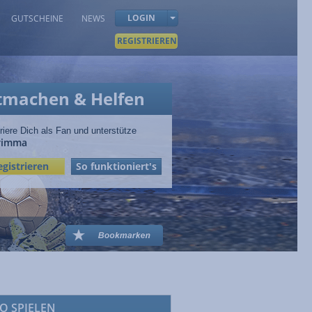
LOGIN
GUTSCHEINE
NEWS
REGISTRIEREN
tmachen & Helfen
riere Dich als Fan und unterstütze
rimma
egistrieren
So funktioniert's
O SPIELEN