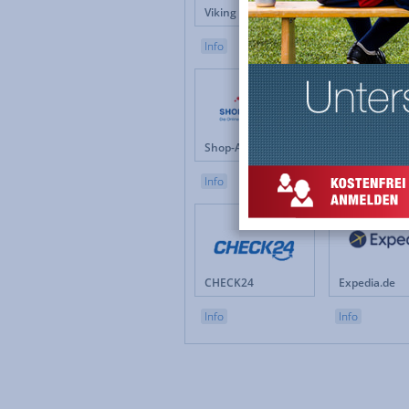
Viking Direkt
MediaMarkt
Info
Info
Shop-Apotheke.com
OBI.de
Info
Info
CHECK24
Expedia.de
Info
Info