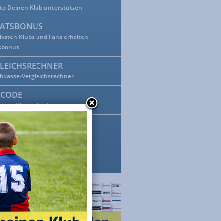
tto Deinen Klub unterstützen
ATSBONUS
tivsten Klubs und Fans erhalten
sbonus
LEICHSRECHNER
ubkasse-Vergleichsrechner
BCODE
einen Klubcode ein
EBOOK-BUTTON
ok mit Klubkasse verlinken
-ON
 Einkauf mehr verpassen!