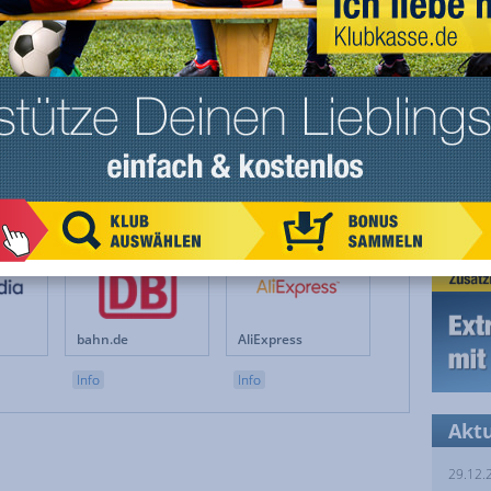
Teamsportbedarf.de
lidl.de
Info
Info
11teamsports
Groupon
Info
Info
bahn.de
AliExpress
Info
Info
Akt
29.12.