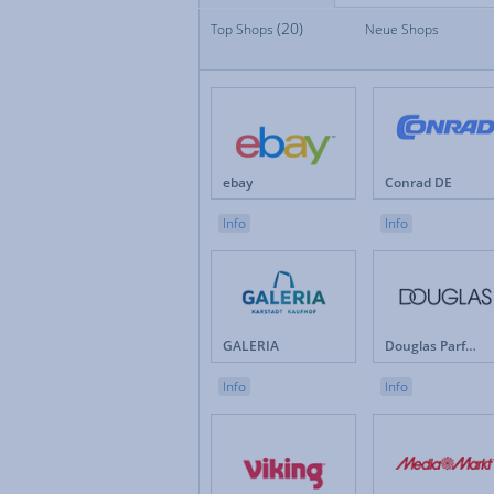
(20)
Top Shops
Top Shops
Neue Shops
Fan
Neue Shops
Fes
Apotheken
Fot
Auto & Motorrad
Ge
Baby & Kinder
Ges
Blumen
Hau
Brillen & Kontaktlinsen
Int
ebay
Conrad DE
Bücher & Zeitschriften
Kun
Büro & Betrieb
Leb
Info
Info
Computer & Software
Lot
Drogerie & Pflege
Ma
Elektronik & Haushaltgeräte
Mö
Energieversorger
Mob
Erotik
Mod
GALERIA
Douglas Parfümerie DE
Versicherungen & Finanzen
Weihnachten
Info
Info