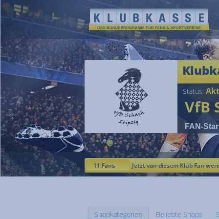
Klubk
Akt
Status:
VfB 
FAN-Star
11 Fans
Jetzt von diesem Klub Fan wer
Shopkategorien
Beliebte Shops