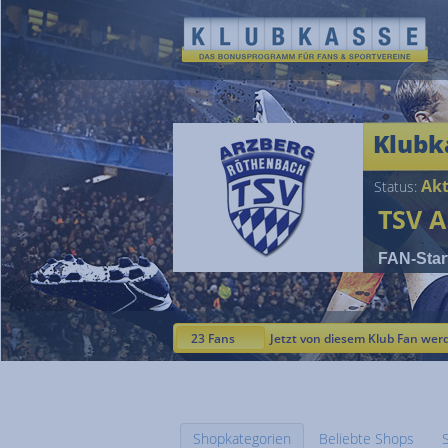
Klubk
Akt
Status:
TSV A
FAN-Star
23 Fans
Jetzt von diesem Klub Fan wer
Shopkategorien
Beliebte Shops