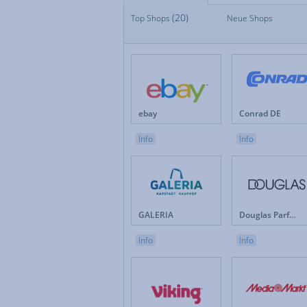
(20)
Top Shops
Top Shops
Neue Shops
Fan
Neue Shops
Fes
Apotheken
Fot
Auto & Motorrad
Ge
Baby & Kinder
Ges
Blumen
Hau
Brillen & Kontaktlinsen
Int
ebay
Conrad DE
Bücher & Zeitschriften
Kun
Büro & Betrieb
Leb
Info
Info
Computer & Software
Lot
Drogerie & Pflege
Ma
Elektronik & Haushaltgeräte
Mö
Energieversorger
Mob
Erotik
Mod
GALERIA
Douglas Parfümerie DE
Versicherungen & Finanzen
Weihnachten
Info
Info