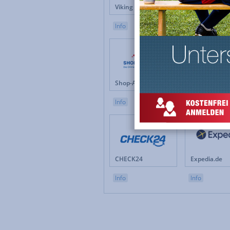
Viking Direkt
MediaMarkt
Info
Info
Shop-Apotheke.com
OBI.de
Info
Info
CHECK24
Expedia.de
Info
Info