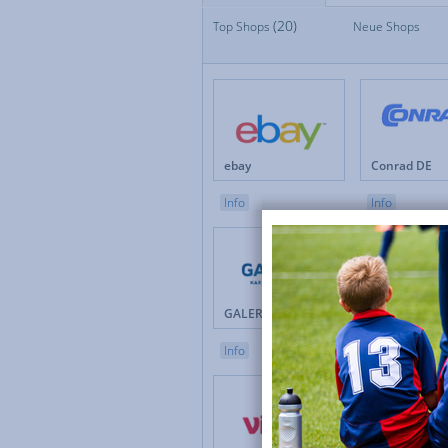
(20)
Top Shops
Top Shops
Neue Shops
Neue Shops
Apotheken
Auto & Motorrad
Baby & Kinder
Blumen
Brillen & Kontaktlinsen
ebay
Conrad DE
Bücher & Zeitschriften
Büro & Betrieb
Info
Info
Computer & Software
Drogerie & Pflege
Elektronik & Haushaltgeräte
Energieversorger
Erotik
GALERIA
Douglas 
Versicherungen & Finanzen
Weihnachten
Info
Info