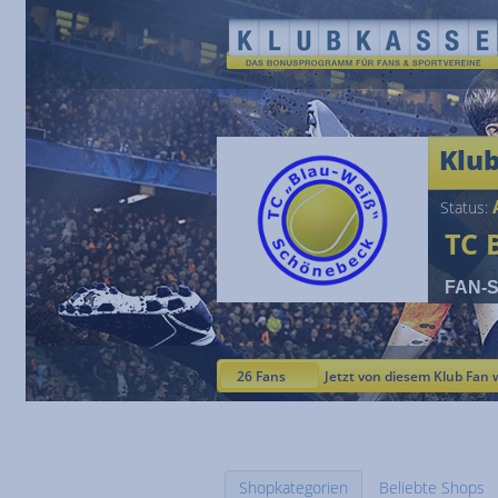
Klu
A
Status:
TC 
FAN-St
26 Fans
Jetzt von diesem Klub Fan 
Shopkategorien
Beliebte Shops