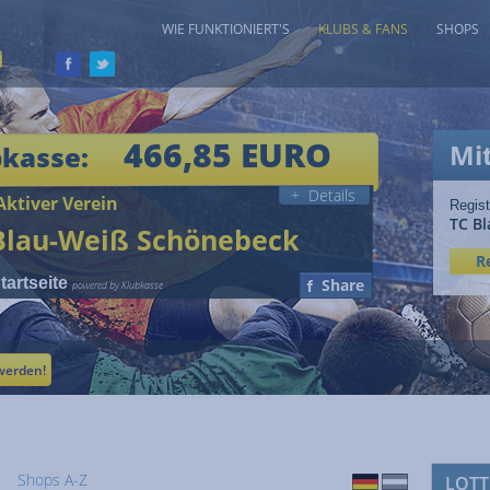
WIE FUNKTIONIERT'S
KLUBS & FANS
SHOPS
466,85 EURO
Mi
bkasse:
+ Details
ktiver Verein
Regist
TC B
Blau-Weiß Schönebeck
R
artseite
Share
powered by Klubkasse
werden!
Shops A-Z
LOTT