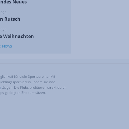
ndes Neues
2023
n Rutsch
2023
e Weihnachten
le News
ichkeit für viele Sportvereine. Mit
ieblingssportverein, indem sie ihre
e
tätigen. Die Klubs profitieren direkt durch
ops getätigten Shopumsätzen.