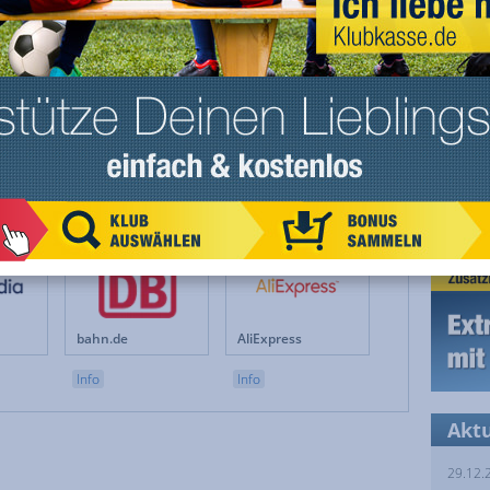
Teamsportbedarf.de
lidl.de
Info
Info
11teamsports
Groupon
Info
Info
bahn.de
AliExpress
Info
Info
Akt
29.12.