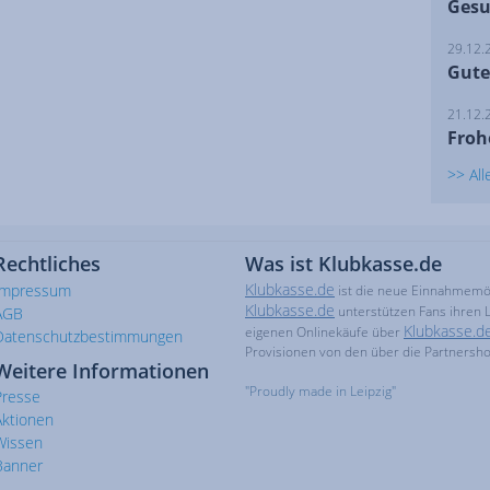
Gesu
29.12.
Gute
21.12.
Froh
>> Al
Rechtliches
Was ist Klubkasse.de
Klubkasse.de
Impressum
ist die neue Einnahmemögl
Klubkasse.de
unterstützen Fans ihren L
AGB
Klubkasse.d
eigenen Onlinekäufe über
Datenschutzbestimmungen
Provisionen von den über die Partnersh
Weitere Informationen
"Proudly made in Leipzig"
Presse
Aktionen
Wissen
Banner