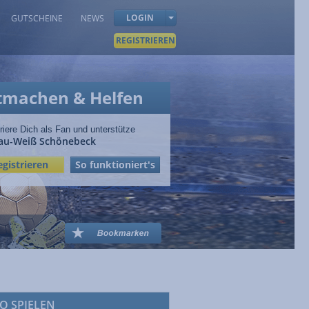
LOGIN
GUTSCHEINE
NEWS
REGISTRIEREN
tmachen & Helfen
riere Dich als Fan und unterstütze
lau-Weiß Schönebeck
egistrieren
So funktioniert's
O SPIELEN