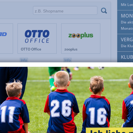
Mit Lo
Fanshops
Musik & Film
Festivitäten
Mutter- & Vatertag
MON
Foto
Oktoberfest
Die ak
Geschenke
Preisvergleiche
Monat
Gesundheit
Reisen & Tickets
VERG
Haus & Garten
Schule & Bildung
Internetservices
Shopping Clubs & Deals
Die Kl
OTTO Office
zooplus
Kunst & Kultur
Shopping- & Versandhäuser
KLU
Lebensmittel
Sonstiges
Info
Info
Löse d
Lotto & Sportwetten
Spiele
Markenshops
Sport & Fitness
FAC
Möbel & Wohnen
Tiere
Facebo
Mobilfunk & Telefon
TV & Video
Mode & Accessoires
Uhren & Schmuck
ADD
Parfümerie DE
Lieferando DE
SATURN
Keinen
Info
Info