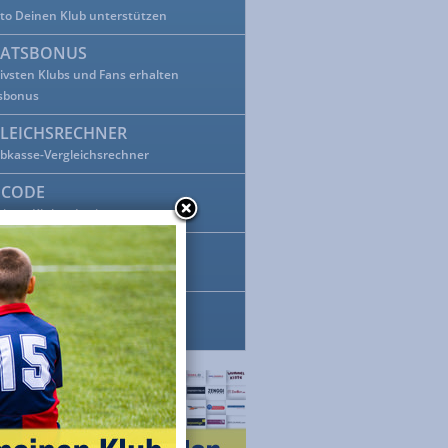
tto Deinen Klub unterstützen
ATSBONUS
tivsten Klubs und Fans erhalten
sbonus
LEICHSRECHNER
ubkasse-Vergleichsrechner
BCODE
einen Klubcode ein
EBOOK-BUTTON
ok mit Klubkasse verlinken
-ON
 Einkauf mehr verpassen!