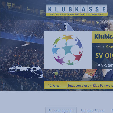
Klubk
Sam
Status:
SV Ol
FAN-Star
12 Fans
Jetzt von diesem Klub Fan wer
Shopkategorien
Beliebte Shops