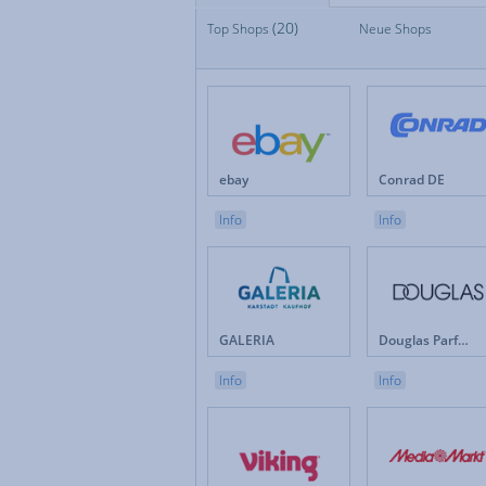
(20)
Top Shops
Top Shops
Neue Shops
Fan
Neue Shops
Fes
Apotheken
Fot
Auto & Motorrad
Ge
Baby & Kinder
Ges
Blumen
Hau
Brillen & Kontaktlinsen
Int
ebay
Conrad DE
Bücher & Zeitschriften
Kun
Büro & Betrieb
Leb
Info
Info
Computer & Software
Lot
Drogerie & Pflege
Ma
Elektronik & Haushaltgeräte
Mö
Energieversorger
Mob
Erotik
Mod
GALERIA
Douglas Parfümerie DE
Versicherungen & Finanzen
Weihnachten
Info
Info