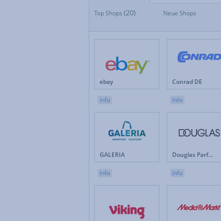
(20)
Top Shops
Top Shops
Neue Shops
Fan
Neue Shops
Fes
Apotheken
Fot
Auto & Motorrad
Ge
Baby & Kinder
Ges
Blumen
Hau
Brillen & Kontaktlinsen
Int
ebay
Conrad DE
Bücher & Zeitschriften
Kun
Büro & Betrieb
Leb
Info
Info
Computer & Software
Lot
Drogerie & Pflege
Ma
Elektronik & Haushaltgeräte
Mö
Energieversorger
Mob
Erotik
Mod
GALERIA
Douglas Parfümerie DE
Versicherungen & Finanzen
Weihnachten
Info
Info