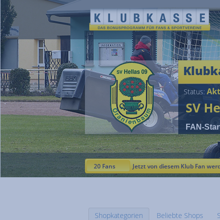
Klubk
Akt
Status:
SV He
FAN-Star
20 Fans
Jetzt von diesem Klub Fan wer
Shopkategorien
Beliebte Shops