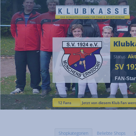
Klubk
Akt
Status:
SV 1
FAN-Star
12 Fans
Jetzt von diesem Klub Fan wer
Shopkategorien
Beliebte Shops