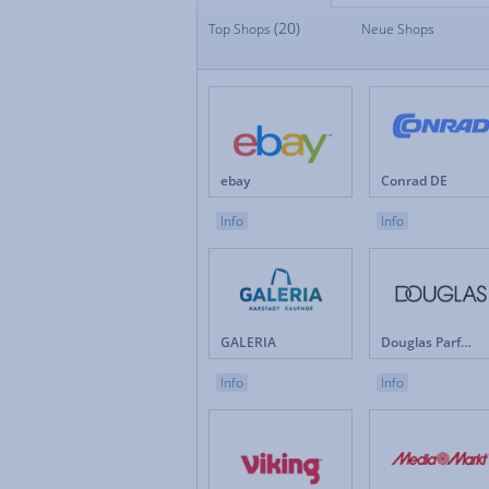
(20)
Top Shops
Top Shops
Neue Shops
Fan
Neue Shops
Fes
Apotheken
Fot
Auto & Motorrad
Ge
Baby & Kinder
Ges
Blumen
Hau
Brillen & Kontaktlinsen
Int
ebay
Conrad DE
Bücher & Zeitschriften
Kun
Büro & Betrieb
Leb
Info
Info
Computer & Software
Lot
Drogerie & Pflege
Ma
Elektronik & Haushaltgeräte
Mö
Energieversorger
Mob
Erotik
Mod
GALERIA
Douglas Parfümerie DE
Versicherungen & Finanzen
Weihnachten
Info
Info