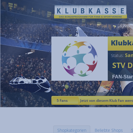
Klubk
Sam
Status:
STV D
FAN-Star
5 Fans
Jetzt von diesem Klub Fan wer
Shopkategorien
Beliebte Shops