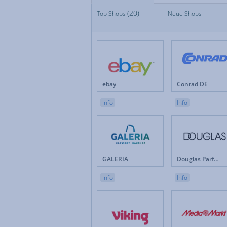
(20)
Top Shops
Top Shops
Neue Shops
Fan
Neue Shops
Fes
Apotheken
Fot
Auto & Motorrad
Ge
Baby & Kinder
Ges
Blumen
Hau
Brillen & Kontaktlinsen
Int
ebay
Conrad DE
Bücher & Zeitschriften
Kun
Büro & Betrieb
Leb
Info
Info
Computer & Software
Lot
Drogerie & Pflege
Ma
Elektronik & Haushaltgeräte
Mö
Energieversorger
Mob
Erotik
Mod
GALERIA
Douglas Parfümerie DE
Versicherungen & Finanzen
Weihnachten
Info
Info