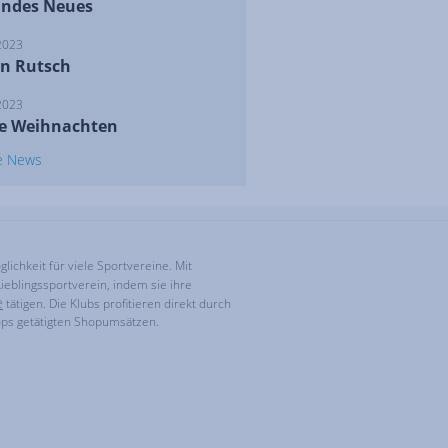
ndes Neues
2023
n Rutsch
2023
e Weihnachten
le News
ichkeit für viele Sportvereine. Mit
ieblingssportverein, indem sie ihre
e
tätigen. Die Klubs profitieren direkt durch
ops getätigten Shopumsätzen.