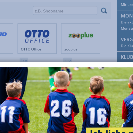
Mit Lo
Fanshops
Musik & Film
Festivitäten
Mutter- & Vatertag
MON
Foto
Oktoberfest
Die ak
Geschenke
Preisvergleiche
Monat
Gesundheit
Reisen & Tickets
VERG
Haus & Garten
Schule & Bildung
Internetservices
Shopping Clubs & Deals
Die Kl
OTTO Office
zooplus
Kunst & Kultur
Shopping- & Versandhäuser
KLU
Lebensmittel
Sonstiges
Info
Info
Löse d
Lotto & Sportwetten
Spiele
Markenshops
Sport & Fitness
FAC
Möbel & Wohnen
Tiere
Facebo
Mobilfunk & Telefon
TV & Video
Mode & Accessoires
Uhren & Schmuck
ADD
Parfümerie DE
Lieferando DE
SATURN
Keinen
Info
Info