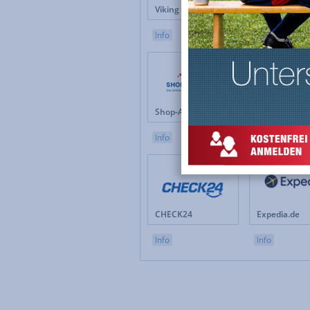
Viking Direkt
MediaMarkt
Info
Info
Shop-Apotheke.com
OBI.de
Info
Info
CHECK24
Expedia.de
Info
Info