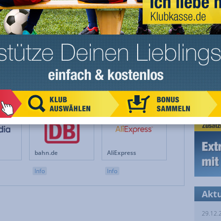
Teamsportbedarf.de
lidl.de
Info
Info
11teamsports
Groupon
Info
Info
bahn.de
AliExpress
Info
Info
Akt
29.12.