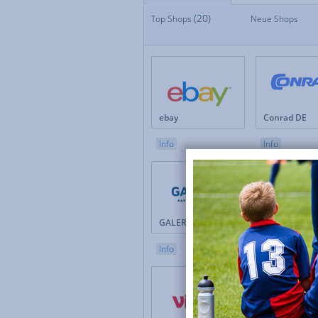
(20)
Top Shops
Top Shops
Neue Shops
Neue Shops
Apotheken
Auto & Motorrad
Baby & Kinder
Blumen
Brillen & Kontaktlinsen
ebay
Conrad DE
Bücher & Zeitschriften
Büro & Betrieb
Info
Info
Computer & Software
Drogerie & Pflege
Elektronik & Haushaltgeräte
Energieversorger
Erotik
GALERIA
Douglas 
Versicherungen & Finanzen
Weihnachten
Info
Info