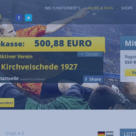
WIE FUNKTIONIERT'S
KLUBS & FANS
SHOPS
500,88 EURO
Mi
bkasse:
+ Details
ktiver Verein
Regist
SSV K
 Kirchveischede 1927
R
artseite
Share
powered by Klubkasse
werden!
Shops A-Z
LOTT