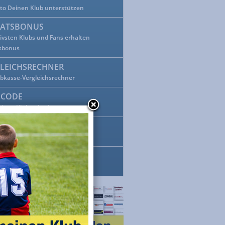
tto Deinen Klub unterstützen
ATSBONUS
tivsten Klubs und Fans erhalten
sbonus
LEICHSRECHNER
ubkasse-Vergleichsrechner
BCODE
einen Klubcode ein
EBOOK-BUTTON
ok mit Klubkasse verlinken
-ON
 Einkauf mehr verpassen!