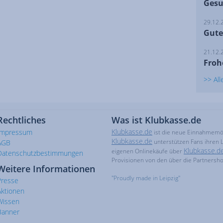
Gesu
29.12.
Gute
21.12.
Froh
>> Al
Rechtliches
Was ist Klubkasse.de
Klubkasse.de
Impressum
ist die neue Einnahmemögl
Klubkasse.de
unterstützen Fans ihren L
AGB
Klubkasse.d
eigenen Onlinekäufe über
Datenschutzbestimmungen
Provisionen von den über die Partnersh
Weitere Informationen
"Proudly made in Leipzig"
Presse
Aktionen
Wissen
Banner