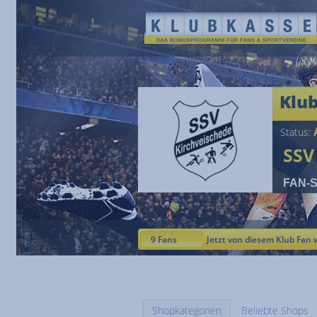
Klu
A
Status:
SSV
FAN-St
9 Fans
Jetzt von diesem Klub Fan 
Shopkategorien
Beliebte Shops