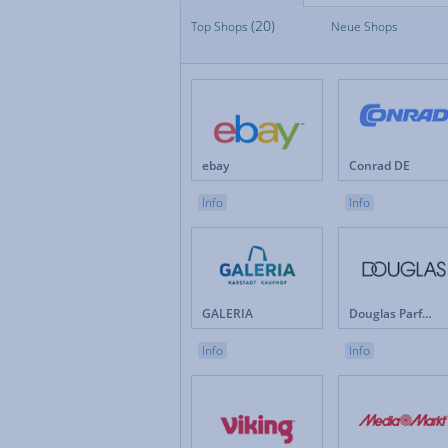
(20)
Top Shops
Top Shops
Neue Shops
Fan
Neue Shops
Fes
Apotheken
Fot
Auto & Motorrad
Ge
Baby & Kinder
Ges
Blumen
Hau
Brillen & Kontaktlinsen
Int
ebay
Conrad DE
Bücher & Zeitschriften
Kun
Büro & Betrieb
Leb
Info
Info
Computer & Software
Lot
Drogerie & Pflege
Ma
Elektronik & Haushaltgeräte
Mö
Energieversorger
Mob
Erotik
Mod
GALERIA
Douglas Parfümerie DE
Versicherungen & Finanzen
Weihnachten
Info
Info