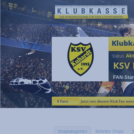
Klubk
Akt
Status:
KSV 
FAN-Star
8 Fans
Jetzt von diesem Klub Fan wer
Shopkategorien
Beliebte Shops