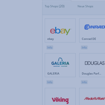
(20)
Top Shops
Top Shops
Neue Shops
Fan
Neue Shops
Fes
Apotheken
Fot
Auto & Motorrad
Ge
Baby & Kinder
Ges
Blumen
Hau
Brillen & Kontaktlinsen
Int
ebay
Conrad DE
Bücher & Zeitschriften
Kun
Büro & Betrieb
Leb
Info
Info
Computer & Software
Lot
Drogerie & Pflege
Ma
Elektronik & Haushaltgeräte
Mö
Energieversorger
Mob
Erotik
Mod
GALERIA
Douglas Parfümerie DE
Versicherungen & Finanzen
Weihnachten
Info
Info