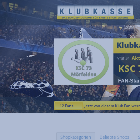
Klubk
Akt
Status:
KSC 
FAN-Star
12 Fans
Jetzt von diesem Klub Fan wer
Shopkategorien
Beliebte Shops