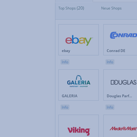
(20)
Top Shops
Top Shops
Neue Shops
Fan
Neue Shops
Fes
Apotheken
Fot
Auto & Motorrad
Ge
Baby & Kinder
Ges
Blumen
Hau
Brillen & Kontaktlinsen
Int
ebay
Conrad DE
Bücher & Zeitschriften
Kun
Büro & Betrieb
Leb
Info
Info
Computer & Software
Lot
Drogerie & Pflege
Ma
Elektronik & Haushaltgeräte
Mö
Energieversorger
Mob
Erotik
Mod
GALERIA
Douglas Parfümerie DE
Versicherungen & Finanzen
Weihnachten
Info
Info