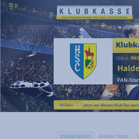
Klubk
Akt
Status:
Halde
FAN-Star
14 Fans
Jetzt von diesem Klub Fan wer
Shopkategorien
Beliebte Shops