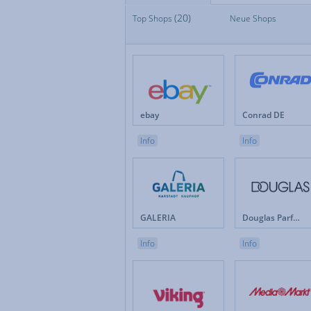
(20)
Top Shops
Top Shops
Neue Shops
Fan
Neue Shops
Fes
Apotheken
Fot
Auto & Motorrad
Ge
Baby & Kinder
Ges
Blumen
Hau
Brillen & Kontaktlinsen
Int
ebay
Conrad DE
Bücher & Zeitschriften
Kun
Büro & Betrieb
Leb
Info
Info
Computer & Software
Lot
Drogerie & Pflege
Ma
Elektronik & Haushaltgeräte
Mö
Energieversorger
Mob
Erotik
Mod
GALERIA
Douglas Parfümerie DE
Versicherungen & Finanzen
Weihnachten
Info
Info