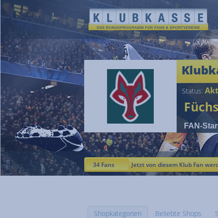
Klubk
Akt
Status:
Füchs
FAN-Star
34 Fans
Jetzt von diesem Klub Fan wer
Shopkategorien
Beliebte Shops