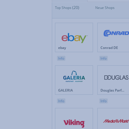
(20)
Top Shops
Top Shops
Neue Shops
Fan
Neue Shops
Fes
Apotheken
Fot
Auto & Motorrad
Ge
Baby & Kinder
Ges
Blumen
Hau
Brillen & Kontaktlinsen
Int
ebay
Conrad DE
Bücher & Zeitschriften
Kun
Büro & Betrieb
Leb
Info
Info
Computer & Software
Lot
Drogerie & Pflege
Ma
Elektronik & Haushaltgeräte
Mö
Energieversorger
Mob
Erotik
Mod
GALERIA
Douglas Parfümerie DE
Versicherungen & Finanzen
Weihnachten
Info
Info