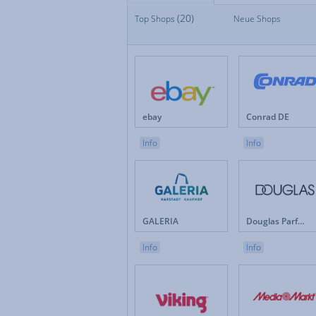
(20)
Top Shops
Top Shops
Neue Shops
Fan
Neue Shops
Fes
Apotheken
Fot
Auto & Motorrad
Ge
Baby & Kinder
Ges
Blumen
Hau
Brillen & Kontaktlinsen
Int
ebay
Conrad DE
Bücher & Zeitschriften
Kun
Büro & Betrieb
Leb
Info
Info
Computer & Software
Lot
Drogerie & Pflege
Ma
Elektronik & Haushaltgeräte
Mö
Energieversorger
Mob
Erotik
Mod
GALERIA
Douglas Parfümerie DE
Versicherungen & Finanzen
Weihnachten
Info
Info