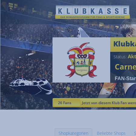
Klubk
Akt
Status:
Carne
FAN-Star
26 Fans
Jetzt von diesem Klub Fan wer
Shopkategorien
Beliebte Shops