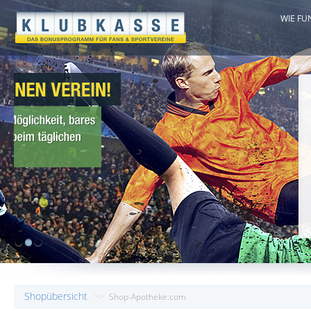
WIE FU
1
2
3
Shopübersicht
>>
Shop-Apotheke.com