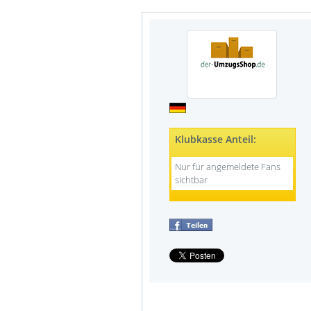
Klubkasse Anteil:
Nur für angemeldete Fans
sichtbar