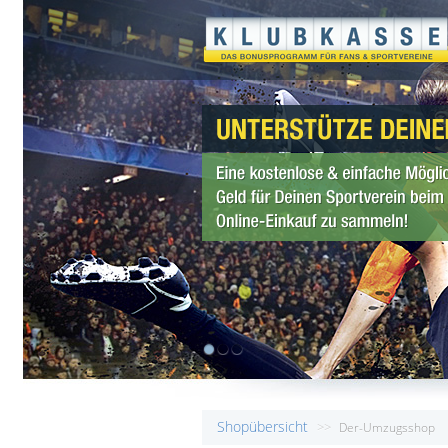
1
2
3
Shopübersicht
>>
Der-Umzugsshop