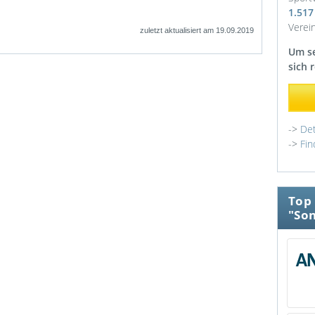
1.517
Verein
zuletzt aktualisiert am 19.09.2019
Um se
sich 
->
Det
->
Fin
Top 
"Son