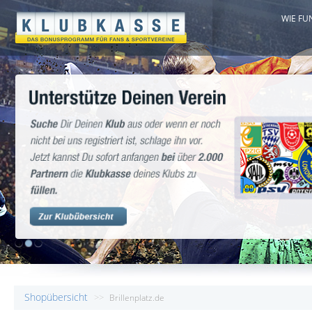
WIE FU
1
2
3
Shopübersicht
>>
Brillenplatz.de