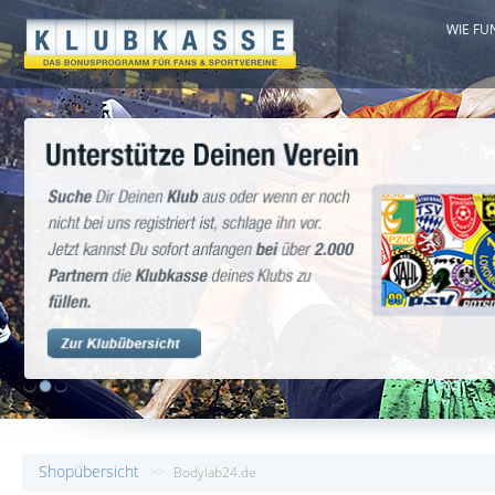
WIE FU
1
2
3
Shopübersicht
>>
Bodylab24.de