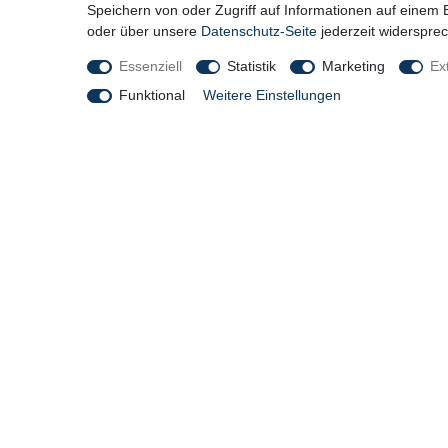
Speichern von oder Zugriff auf Informationen auf einem
oder über unsere
Datenschutz-Seite
jederzeit widerspre
Teamsportbedarf.de Leibchen - 12
T-PRO C
Farben, 3 Größen
Größen
Essenziell
Statistik
Marketing
Ex
sofort lieferbar
sofort liefe
Funktional
Weitere Einstellungen
1,70 € *
129,90 
1
Stück
| 1,70 € / Stück
1
Stück
| 1
*
inkl. ges. MwSt.
zzgl.
Versandkosten
*
inkl. ges.
NEUHEITEN