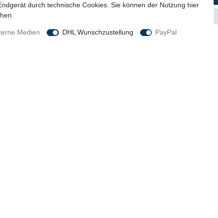
 Endgerät durch technische Cookies. Sie können der Nutzung hier
chen.
onnect - TEAM-SET 8x8 - 3
Fußball - T-PRO Hybrid (NEON
Trainingsball (Gr. 5)
terne Medien
DHL Wunschzustellung
PayPal
rbar
sofort lieferbar
€ *
14,90 € *
29,90 € / Stück
1
Stück
| 14,90 € / Stück
 MwSt.
zzgl.
Versandkosten
*
inkl. ges. MwSt.
zzgl.
Versandkosten