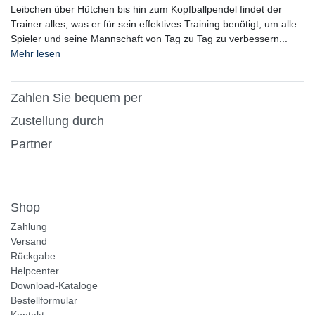
NEUHEITEN
Vereinsaufkleber (Outdoor-Qualität) -
3 Größen
lieferbar innerhalb von 6 bis 8 Tagen
12,90 € *
50
Stück
| 0,26 € / Stück
*
inkl. ges. MwSt.
zzgl.
Versandkosten
Alles für Trainer, Betreuer,
Platzwarte und Spieler
Jeder Fußball-Trainer kennt Teamsportbedarf.de! Hier finden alle
Trainer Ihre Trainingshilfen für ein optimales Training. Von
Leibchen über Hütchen bis hin zum Kopfballpendel findet der
Trainer alles, was er für sein effektives Training benötigt, um alle
Spieler und seine Mannschaft von Tag zu Tag zu verbessern...
Mehr lesen