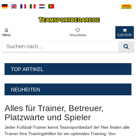
☰
Menü
Login
Registrieren
0,00 EUR
TOP ARTIKEL
Teamsportbedarf.de Leibchen - 12
Farben, 3 Größen
sofort lieferbar
1,70 € *
1
Stück
| 1,70 € / Stück
*
inkl. ges. MwSt.
zzgl.
Versandkosten