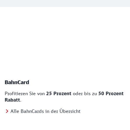
Top Angebote
BahnCard, BahnBonus und Urlaub und Städt
BahnCard
Profitieren Sie von
25 Prozent
oder bis zu
50 Prozent
Rabatt
.
Alle BahnCards in der Übersicht