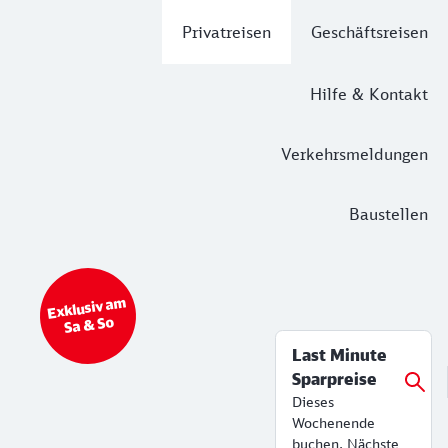
Hauptnavigation
Privatreisen
Geschäftsreisen
Hilfe & Kontakt
Verkehrsmeldungen
Baustellen
Top Angebot
Bahn Tickets & Services
Exklusiv am
Sa & So
Last Minute
Sparpreise
Dieses
Wochenende
buchen. Nächste