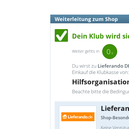
Weiterleitung zum Shop
Dein Klub wird si
0
Weiter gehts in
s
Du wirst zu
Lieferando D
Einkauf die Klubkasse von:
Hilfsorganisatio
Beachte bitte die Bedingun
Liefera
Shop-Besonde
Keine Vergütu