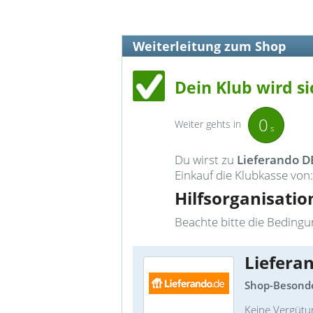
Weiterleitung zum Shop
Dein Klub wird si
0
Weiter gehts in
s
Du wirst zu
Lieferando D
Einkauf die Klubkasse von:
Hilfsorganisatio
Beachte bitte die Bedingun
Liefera
Shop-Besonde
Keine Vergütu