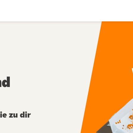
nd
e zu dir