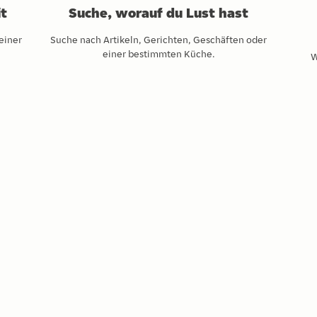
it
Suche, worauf du Lust hast
einer
Suche nach Artikeln, Gerichten, Geschäften oder
einer bestimmten Küche.
W
rladen
len!