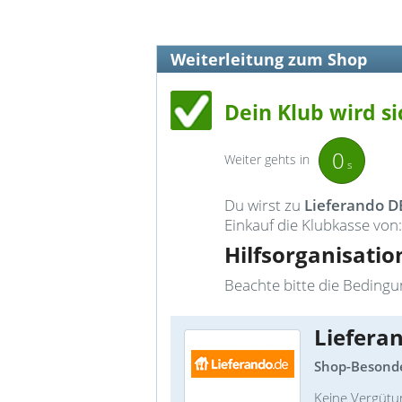
Weiterleitung zum Shop
Dein Klub wird si
0
Weiter gehts in
s
Du wirst zu
Lieferando D
Einkauf die Klubkasse von:
Hilfsorganisatio
Beachte bitte die Bedingun
Liefera
Shop-Besonde
Keine Vergütu