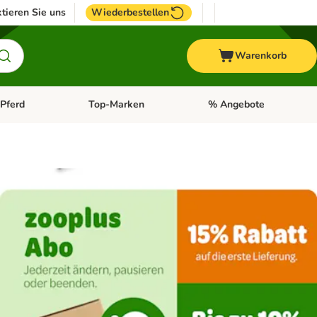
tieren Sie uns
Wiederbestellen
Warenkorb
Pferd
Top-Marken
% Angebote
: Fisch
tegorie-Menü öffnen: Vogel
Kategorie-Menü öffnen: Pferd
Kategorie-Menü öffnen: T