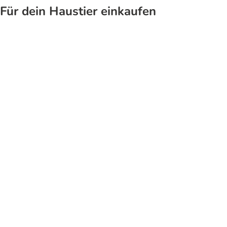
Für dein Haustier einkaufen
Katze
Hund
Top Angebote der Woche