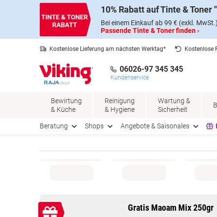
Skip
Skip
10% Rabatt auf Tinte & Toner
to
to
Content
Navigation
Bei einem Einkauf ab 99 € (exkl. MwSt.
Passende Tinte & Toner finden ›
Kostenlose Lieferung am nächsten Werktag*
Kostenlose
06026-97 345 345
Kundenservice
Bewirtung
Reinigung
Wartung &
B
& Küche
& Hygiene
Sicherheit
Beratung
Shops
Angebote & Saisonales
Gratis Maoam Mix 250gr