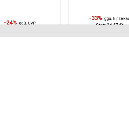
-33%
ggü. Einzelka
-24%
ggü. UVP
Statt
34,47
€*
rb. Preisempf.
242,86
€*
*
7,66
€
22,98
*
184,99
€
pro Pack
pro 3er-Set
pro Stück
(1kg = 11,43 €)
Zum Angebot
Zum Angebot
Unsere
Aktionen
für Sie