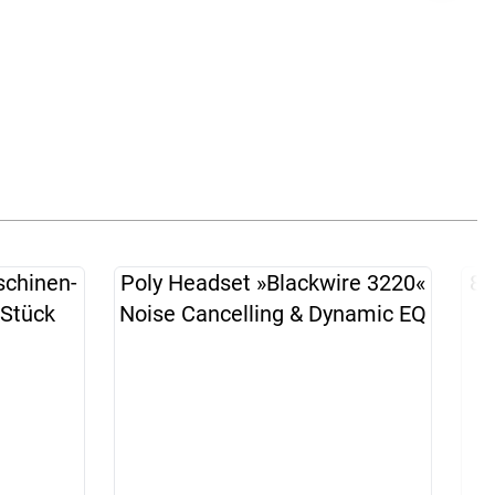
(im 20er-Set)
zzgl. 19% MwSt.
Zum Angebot
schinen-
Poly Headset »Blackwire 3220«
8+
Stück
Noise Cancelling & Dynamic EQ