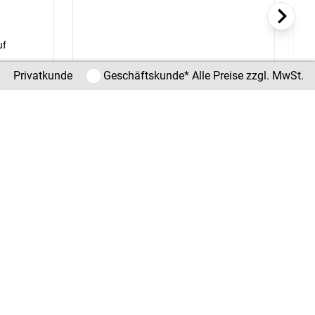
uf
Privatkunde / Geschäftskunde
Privatkunde
Geschäftskunde
* Alle Preise zzgl. MwSt.
*
€
*
23,99
€
ab
pro Stück (ab 3 Stück)
Zum Angebot