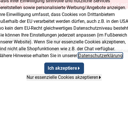
% Rabatt + GRATIS Versand für Erstbestellung
(ab 49€ net
Cookie-Einstellungen
ir setzen auf unserer Website Cookies ein, um Ihnen ein
ptimales Einkaufserlebnis zu bieten.
it Klick auf „Ich akzeptiere“ willigen Sie ein, dass wir Ihnen auf
Schreibwaren
Bürotechnik
Präsentation
asis Ihrer Einwilligung sinnvolle und nützliche Services
ereitstellen sowie personalisierte Werbung/Angebote anzeigen.
ering & Haushalt
Reinigung & Hygiene
Betriebs
hre Einwilligung umfasst, dass Cookies von Drittanbietern
ußerhalb der EU verarbeitet werden dürfen, auch z.B. in den USA
erkstatt & Baumarkt
o kein dem EU-Recht gleichwertiges Datenschutzniveau besteht
ie können Ihre Einstellungen jederzeit anpassen (im Fußbereich
nserer Website). Wenn Sie nur essenzielle Cookies akzeptieren,
ind nicht alle Shopfunktionen wie z.B. der Chat verfügbar.
ähere Hinweise erhalten Sie in unserer
Datenschutzerklärung
.
Ich akzeptiere
Nur essenzielle Cookies akzeptieren