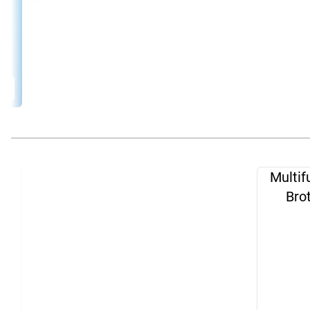
Multif
Unsere
KNALLER
der Woche!
Bro