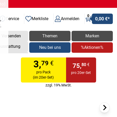
to)
0
0,00 €
*
Service
Merkliste
Anmelden
Versenden
Themen
Marken
ausstattung
Neu bei uns
%Aktionen%
,
.
3,
79
€
75,
80
€
pro Pack
pro 20er-Set