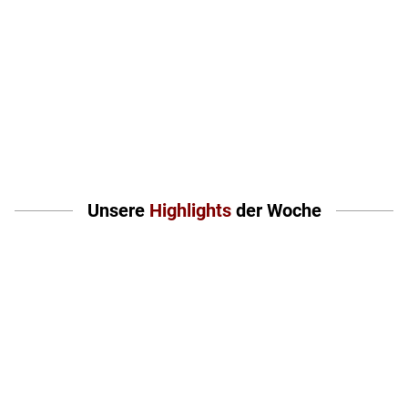
-53%
ggü. Einzelkauf
Statt
159,80
€*
*
*
3,79
€
75,80
€
pro Pack
pro 20er-Set
Zum Angebot
Unsere
Highlights
der Woche
Unsere
KNALLER
der Woche!