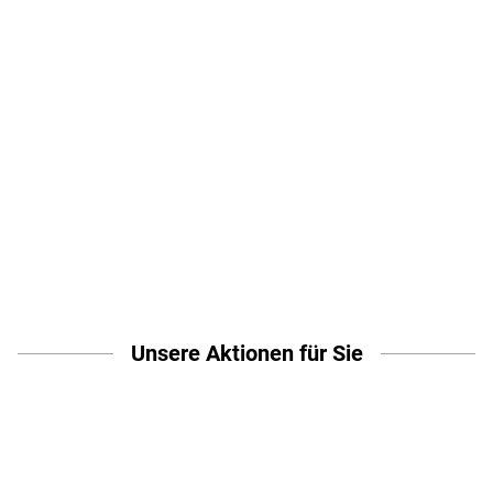
Jeden Dienstag neu...
Gratis:
Severin Tischgrill
*
*
36,99
€
147,96
€
pro Karton
pro 4er-Set
Zu den Knallern
Unsere
Aktionen
für Sie