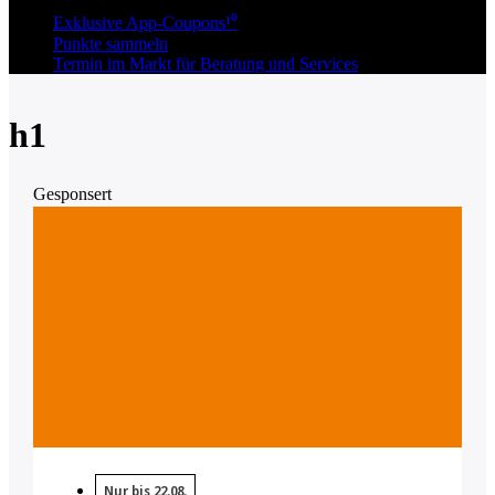
Exklusive App-Coupons¹⁰
Punkte sammeln
Termin im Markt für Beratung und Services
h1
Gesponsert
Nur bis 22.08.