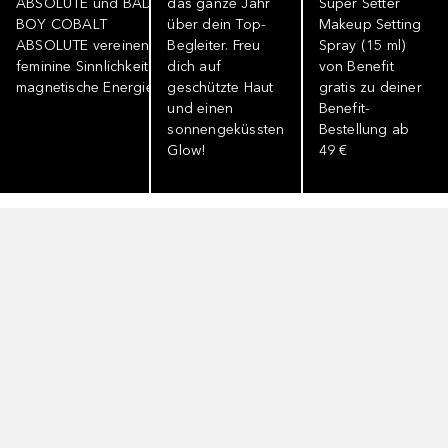
ABSOLUTE und BAD
das ganze Jahr
Super Setter
BOY COBALT
über dein Top-
Makeup Setting
ABSOLUTE vereinen
Begleiter. Freu
Spray (15 ml)
feminine Sinnlichkeit und
dich auf
von Benefit
magnetische Energie.
geschützte Haut
gratis zu deiner
und einen
Benefit-
sonnengeküssten
Bestellung ab
Glow!
49 €