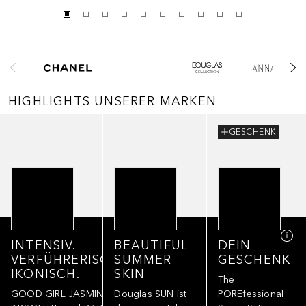
Überspringen
HIGHLIGHTS UNSERER MARKEN
Überspringen
GESCHENK
INTENSIV.
BEAUTIFUL
DEIN
VERFÜHRERISCH.
SUMMER
GESCHENK
IKONISCH.
SKIN
The
GOOD GIRL JASMINE
Douglas SUN ist
POREfessional