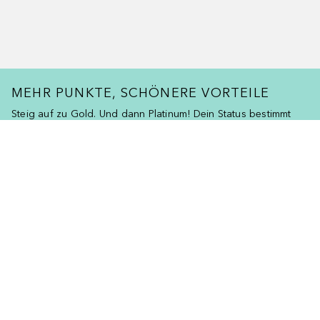
MEHR PUNKTE, SCHÖNERE VORTEILE
Steig auf zu Gold. Und dann Platinum! Dein Status bestimmt
deine Benefits.
SO GEHT’S
HIGHLIGHTS UNSERER MARKEN
Überspringen
NEU
NEU