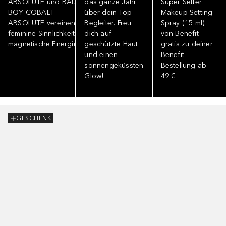
ABSOLUTE und BAD
das ganze Jahr
Super Setter
BOY COBALT
über dein Top-
Makeup Setting
ABSOLUTE vereinen
Begleiter. Freu
Spray (15 ml)
feminine Sinnlichkeit und
dich auf
von Benefit
magnetische Energie.
geschützte Haut
gratis zu deiner
und einen
Benefit-
sonnengeküssten
Bestellung ab
Glow!
49 €
GESCHENK