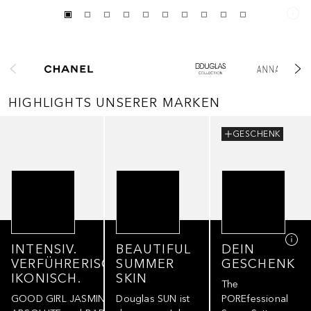
Überspringen
HIGHLIGHTS UNSERER MARKEN
Überspringen
GESCHENK
INTENSIV.
BEAUTIFUL
DEIN
VERFÜHRERISCH.
SUMMER
GESCHENK
IKONISCH.
SKIN
The
GOOD GIRL JASMINE
Douglas SUN ist
POREfessional